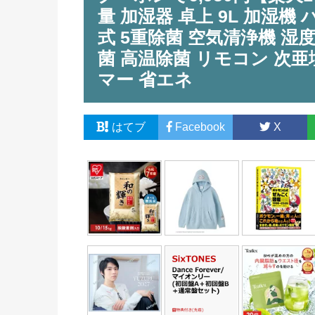
量 加湿器 卓上 9L 加湿
式 5重除菌 空気清浄機 湿
菌 高温除菌 リモコン 次
マー 省エネ
はてブ
Facebook
X