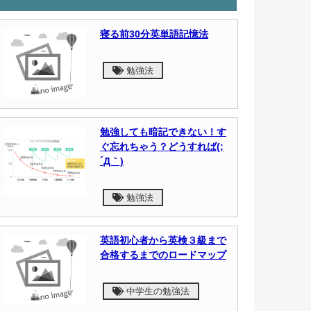
寝る前30分英単語記憶法
勉強法
勉強しても暗記できない！す
ぐ忘れちゃう？どうすれば(;
´Д｀)
勉強法
英語初心者から英検３級まで
合格するまでのロードマップ
中学生の勉強法