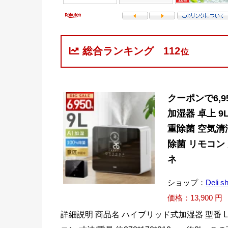
総合ランキング
112
位
クーポンで6,
加湿器 卓上 9
重除菌 空気清
除菌 リモコン
ネ
ショップ：
Deli s
価格：13,900 円
詳細説明 商品名 ハイブリッド式加湿器 型番 L