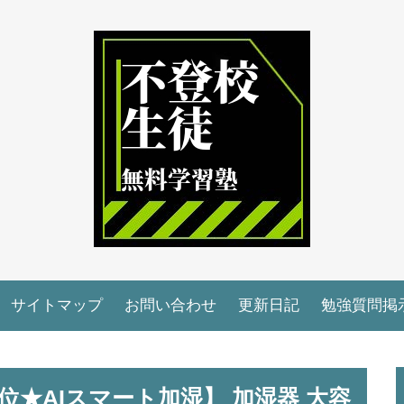
サイトマップ
お問い合わせ
更新日記
勉強質問掲
1位★AIスマート加湿】 加湿器 大容