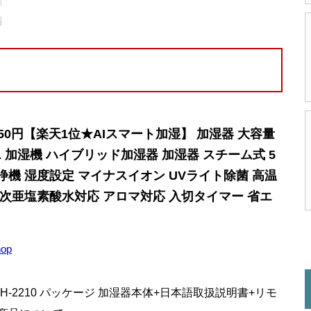
950円【楽天1位★AIスマート加湿】 加湿器 大容量
L 加湿機 ハイブリッド加湿器 加湿器 スチーム式 5
浄機 湿度設定 マイナスイオン UVライト除菌 高温
 次亜塩素酸水対応 アロマ対応 入切タイマー 省エ
hop
H-2210 パッケージ 加湿器本体+日本語取扱説明書+リモ