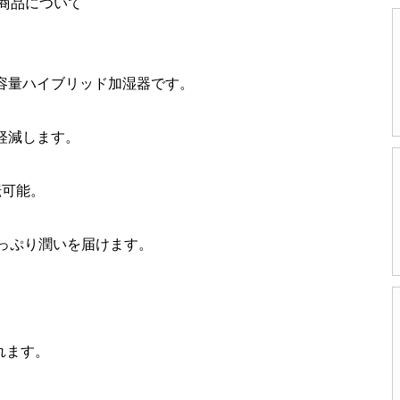
 この商品について
容量ハイブリッド加湿器です。
軽減します。
転可能。
っぷり潤いを届けます。
。
れます。