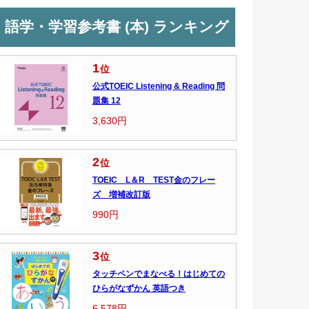
語学・学習参考書 (本) ランキング
1
位
公式TOEIC Listening & Reading 問
題集 12
3,630円
2
位
TOEIC L＆R TEST金のフレー
ズ 増補改訂版
990円
3
位
タッチペンでまなべる！はじめての
ひらがなずかん 英語つき
6,578円