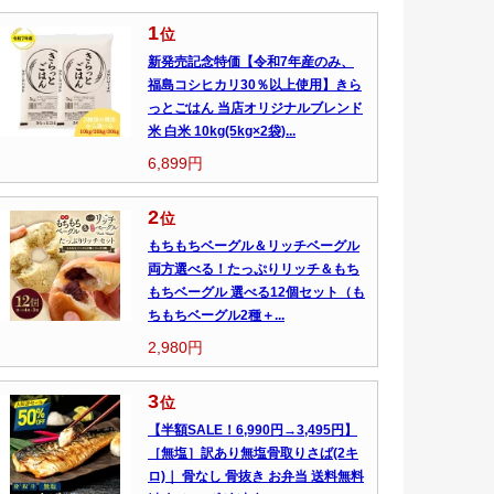
1
位
新発売記念特価【令和7年産のみ、
福島コシヒカリ30％以上使用】きら
っとごはん 当店オリジナルブレンド
米 白米 10kg(5kg×2袋)...
6,899円
2
位
もちもちベーグル＆リッチベーグル
両方選べる！たっぷりリッチ＆もち
もちベーグル 選べる12個セット（も
ちもちベーグル2種＋...
2,980円
3
位
【半額SALE！6,990円→3,495円】
［無塩］訳あり無塩骨取りさば(2キ
ロ)｜ 骨なし 骨抜き お弁当 送料無料