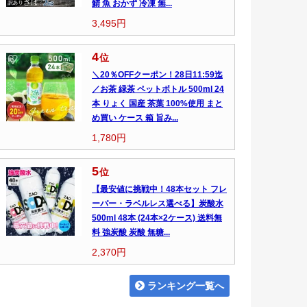
鯖 魚 おかず 冷凍 無...
3,495円
4
位
＼20％OFFクーポン！28日11:59迄
／お茶 緑茶 ペットボトル 500ml 24
本 りょく 国産 茶葉 100%使用 まと
め買い ケース 箱 旨み...
1,780円
5
位
【最安値に挑戦中！48本セット フレ
ーバー・ラベルレス選べる】炭酸水
500ml 48本 (24本×2ケース) 送料無
料 強炭酸 炭酸 無糖...
2,370円
ランキング一覧へ