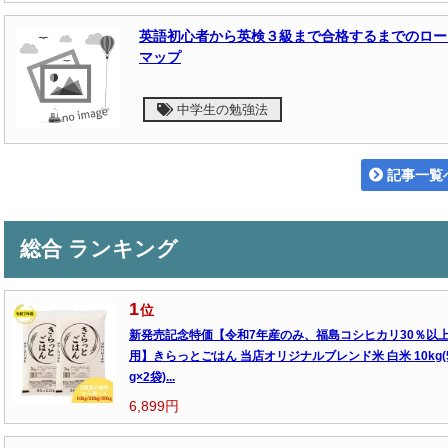
英語初心者から英検３級まで合格するまでのロー
マップ
中学生の勉強法
記事一覧
総合 ランキング
1
位
新発売記念特価【令和7年産のみ、福島コシヒカリ30％以
用】きらっとごはん 当店オリジナルブレンド米 白米 10kg(
g×2袋)...
6,899円