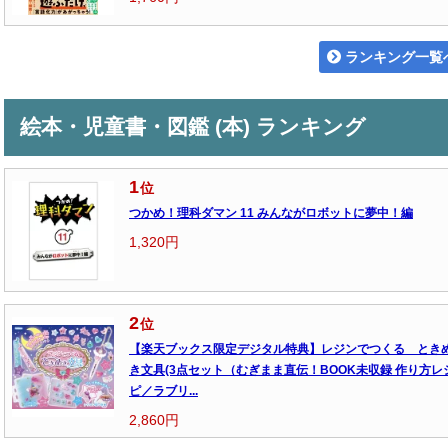
ランキング一覧
絵本・児童書・図鑑 (本) ランキング
1
位
つかめ！理科ダマン 11 みんながロボットに夢中！編
1,320円
2
位
【楽天ブックス限定デジタル特典】レジンでつくる とき
き文具(3点セット（むぎまま直伝！BOOK未収録 作り方レ
ピ／ラブリ...
2,860円