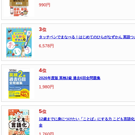
990円
3
位
タッチペンでまなべる！はじめてのひらがなずかん 英語つ
6,578円
4
位
2026年度版 英検2級 過去6回全問題集
1,980円
5
位
12歳までに身につけたい「ことば」にする力 こども言語化
全
1,760円