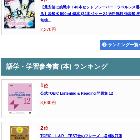
【最安値に挑戦中！48本セット フレーバー・ラベルレス選
る】炭酸水 500ml 48本 (24本×2ケース) 送料無料 強炭酸 
無糖...
2,370円
ランキング一覧
語学・学習参考書 (本) ランキング
1
位
公式TOEIC Listening & Reading 問題集 12
3,630円
2
位
TOEIC L＆R TEST金のフレーズ 増補改訂版