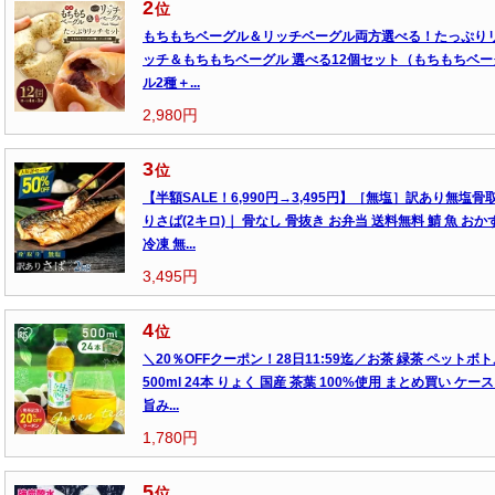
2
位
もちもちベーグル＆リッチベーグル両方選べる！たっぷり
ッチ＆もちもちベーグル 選べる12個セット（もちもちベー
ル2種＋...
2,980円
3
位
【半額SALE！6,990円→3,495円】［無塩］訳あり無塩骨
りさば(2キロ)｜ 骨なし 骨抜き お弁当 送料無料 鯖 魚 おか
冷凍 無...
3,495円
4
位
＼20％OFFクーポン！28日11:59迄／お茶 緑茶 ペットボ
500ml 24本 りょく 国産 茶葉 100%使用 まとめ買い ケース
旨み...
1,780円
5
位