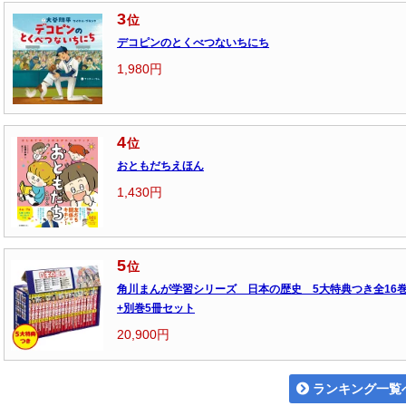
3
位
デコピンのとくべつないちにち
1,980円
4
位
おともだちえほん
1,430円
5
位
角川まんが学習シリーズ 日本の歴史 5大特典つき全16
+別巻5冊セット
20,900円
ランキング一覧