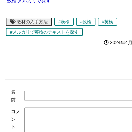
数検 メルカリで探す
教材の入手方法
#漢検
#数検
#英検
#メルカリで英検のテキストを探す
2024年4
名
前：
コメ
ン
ト：