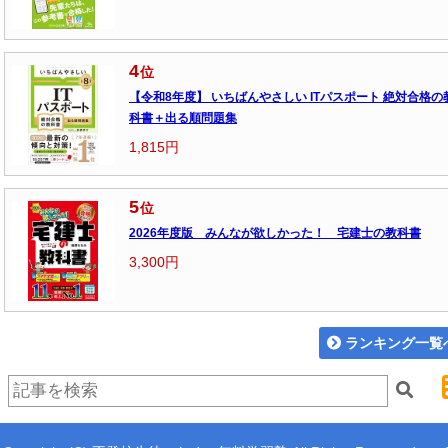
4
位
【令和8年度】 いちばんやさしい ITパスポート 絶対合格の
科書＋出る順問題集
1,815円
5
位
2026年度版 みんなが欲しかった！ 宅建士の教科書
3,300円
ランキング一覧