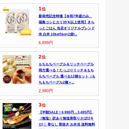
1
位
新発売記念特価【令和7年産のみ、
福島コシヒカリ30％以上使用】きら
っとごはん 当店オリジナルブレンド
米 白米 10kg(5kg×2袋)...
6,899円
2
位
もちもちベーグル＆リッチベーグル
両方選べる！たっぷりリッチ＆もち
もちベーグル 選べる12個セット（も
ちもちベーグル2種＋...
2,980円
3
位
【半額SALE！6,990円→3,495円】
［無塩］訳あり無塩骨取りさば(2キ
ロ)｜ 骨なし 骨抜き お弁当 送料無料