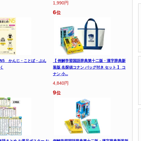
1,990円
6
位
N5 かんじ・ことば・ぶん
【 例解学習国語辞典第十二版・漢字辞典新
く
装版 名探偵コナン バッグ付き セット 】 コ
ナン 小...
4,840円
9
位
単語まとめ お風呂ポスター お
例解学習国語辞典第十二版・漢字辞典新装版