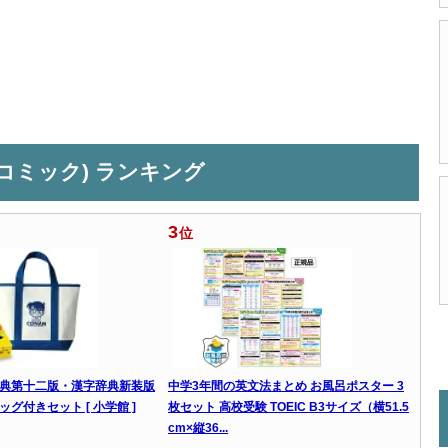
コミック) ランキング
3
位
典第十二版・漢字辞典新装版
中学3年間の英文法まとめ お風呂ポスター 3
グ付きセット [ 小学館 ]
枚セット 高校受験 TOEIC B3サイズ（横51.5
cm×縦36...