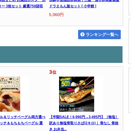
ター 3枚セット 厳選750語収
ドラえもん版セット [ 小学館 ]
5,060円
ランキング一覧へ
3
位
ル＆リッチベーグル両方選べ
【半額SALE！6,990円→3,495円】［無塩］
ッチ＆もちもちベーグル 選
訳あり無塩骨取りさば(2キロ)｜ 骨なし 骨抜
き お弁当...