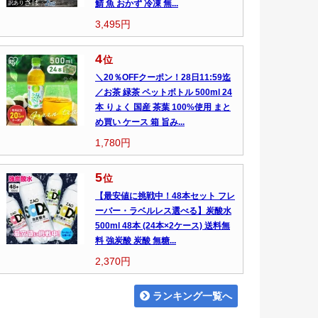
鯖 魚 おかず 冷凍 無...
3,495円
4
位
＼20％OFFクーポン！28日11:59迄
／お茶 緑茶 ペットボトル 500ml 24
本 りょく 国産 茶葉 100%使用 まと
め買い ケース 箱 旨み...
1,780円
5
位
【最安値に挑戦中！48本セット フレ
ーバー・ラベルレス選べる】炭酸水
500ml 48本 (24本×2ケース) 送料無
料 強炭酸 炭酸 無糖...
2,370円
ランキング一覧へ