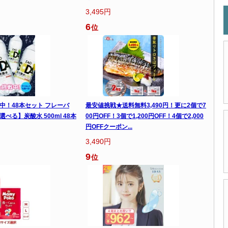
3,495円
6
位
中！48本セット フレーバ
最安値挑戦★送料無料3,490円！更に2個で7
べる】炭酸水 500ml 48本
00円OFF！3個で1,200円OFF！4個で2,000
円OFFクーポン...
3,490円
9
位