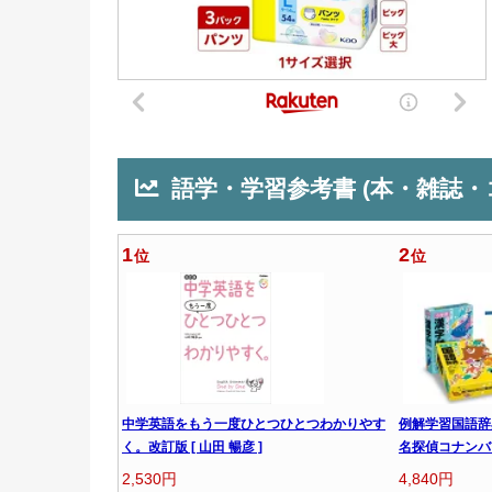
語学・学習参考書 (本・雑誌・
1
2
位
位
中学英語をもう一度ひとつひとつわかりやす
例解学習国語辞
く。改訂版 [ 山田 暢彦 ]
名探偵コナンバッ
2,530円
4,840円