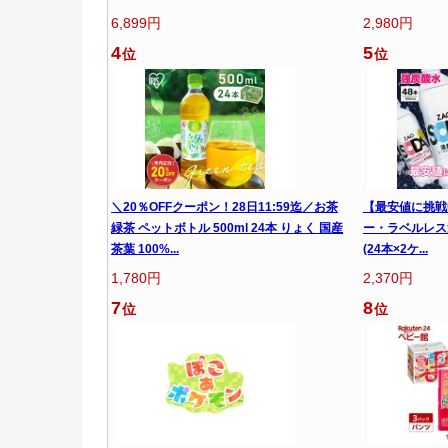
6,899円
2,980円
4
5
位
位
＼20％OFFクーポン！28日11:59迄／お茶
【最安値に挑戦
緑茶 ペットボトル 500ml 24本 りょく 国産
ー・ラベルレス選
茶葉 100%...
(24本×2ケ...
1,780円
2,370円
7
8
位
位