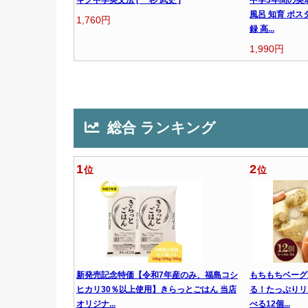
風呂 知育 ポス
1,760円
録 高...
1,990円
総合 ランキング
1
2
位
位
新発売記念特価【令和7年産のみ、福島コシ
もちもちベーグ
ヒカリ30％以上使用】きらっとごはん 当店
る！たっぷりリ
オリジナ...
べる12個...