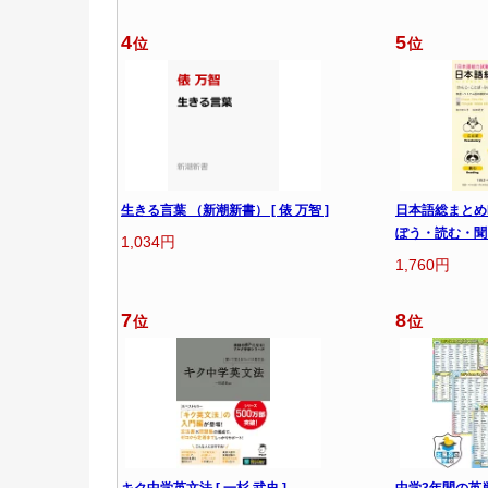
4
5
位
位
生きる言葉 （新潮新書） [ 俵 万智 ]
日本語総まとめ
ぽう・読む・聞
1,034円
1,760円
7
8
位
位
キク中学英文法 [ 一杉 武史 ]
中学3年間の英