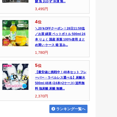
鯖 魚 おかず 冷凍 無...
3,495円
4
位
＼20％OFFクーポン！28日11:59迄
／お茶 緑茶 ペットボトル 500ml 24
本 りょく 国産 茶葉 100%使用 まと
め買い ケース 箱 旨み...
1,780円
5
位
【最安値に挑戦中！48本セット フレ
ーバー・ラベルレス選べる】炭酸水
500ml 48本 (24本×2ケース) 送料無
料 強炭酸 炭酸 無糖...
2,370円
ランキング一覧へ