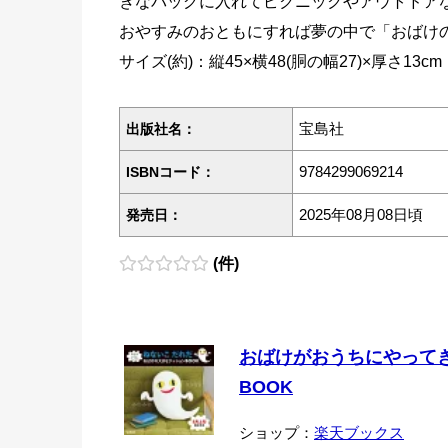
きなバッグに入れてピクニックやアウトドア
おやすみのおともにすれば夢の中で「おばけの
サイズ(約)：縦45×横48(胴の幅27)×厚さ13cm
宝島社
出版社名：
9784299069214
ISBNコード：
2025年08月08日頃
発売日：
(件)
おばけがおうちにやってき
BOOK
ショップ：
楽天ブックス