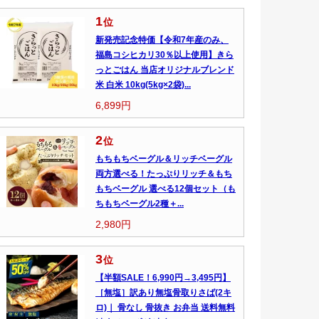
1
位
新発売記念特価【令和7年産のみ、
福島コシヒカリ30％以上使用】きら
っとごはん 当店オリジナルブレンド
米 白米 10kg(5kg×2袋)...
6,899円
2
位
もちもちベーグル＆リッチベーグル
両方選べる！たっぷりリッチ＆もち
もちベーグル 選べる12個セット（も
ちもちベーグル2種＋...
2,980円
3
位
【半額SALE！6,990円→3,495円】
［無塩］訳あり無塩骨取りさば(2キ
ロ)｜ 骨なし 骨抜き お弁当 送料無料