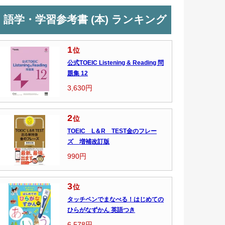
語学・学習参考書 (本) ランキング
1
位
公式TOEIC Listening & Reading 問
題集 12
3,630円
2
位
TOEIC L＆R TEST金のフレー
ズ 増補改訂版
990円
3
位
タッチペンでまなべる！はじめての
ひらがなずかん 英語つき
6,578円