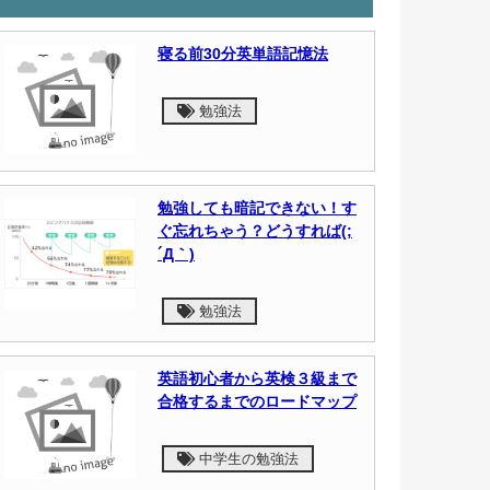
寝る前30分英単語記憶法
勉強法
勉強しても暗記できない！す
ぐ忘れちゃう？どうすれば(;
´Д｀)
勉強法
英語初心者から英検３級まで
合格するまでのロードマップ
中学生の勉強法