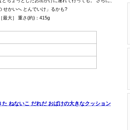
などちょっとしたお出かけに連れて行っても。 さらに、
 せかいへ とんでいけ」るかも?
［最大］ 重さ(約)：415g
た ねないこ だれだ おばけの大きなクッション