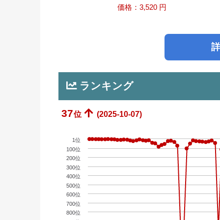
価格：3,520 円
ランキング
37
位
(2025-10-07)
1位
100位
200位
300位
400位
500位
600位
700位
800位