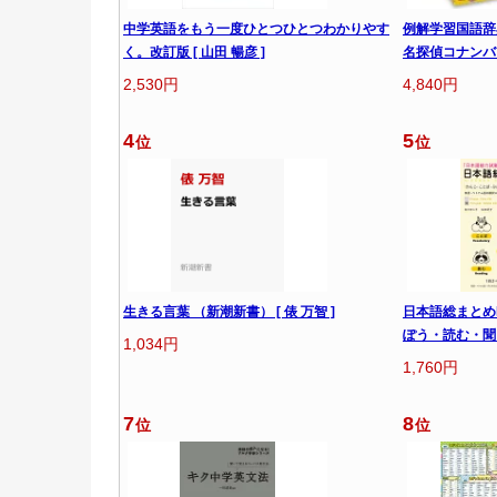
中学英語をもう一度ひとつひとつわかりやす
例解学習国語辞
く。改訂版 [ 山田 暢彦 ]
名探偵コナンバッ
2,530円
4,840円
4
5
位
位
生きる言葉 （新潮新書） [ 俵 万智 ]
日本語総まとめ
ぽう・読む・聞
1,034円
1,760円
7
8
位
位