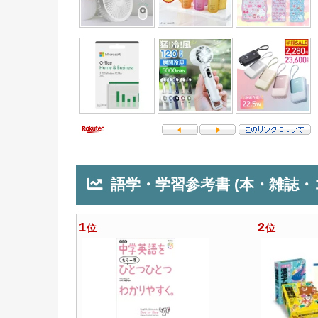
語学・学習参考書 (本・雑誌・
1
2
位
位