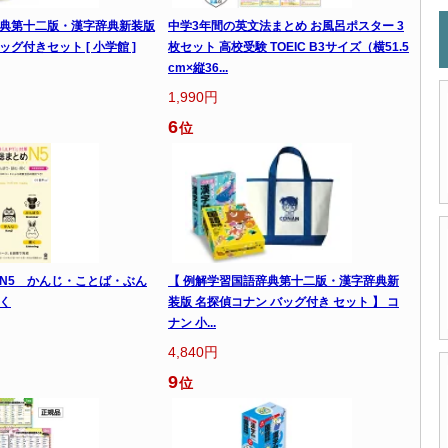
典第十二版・漢字辞典新装版
中学3年間の英文法まとめ お風呂ポスター 3
グ付きセット [ 小学館 ]
枚セット 高校受験 TOEIC B3サイズ（横51.5
cm×縦36...
1,990円
6
位
N5 かんじ・ことば・ぶん
【 例解学習国語辞典第十二版・漢字辞典新
く
装版 名探偵コナン バッグ付き セット 】 コ
ナン 小...
4,840円
9
位