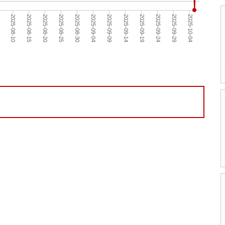
2025-08-30
2025-09-19
5
2025-08-25
2025-09-14
2025-10-04
2025-08-20
2025-09-09
2025-09-29
2025-08-15
2025-09-04
2025-09-24
2025-08-10