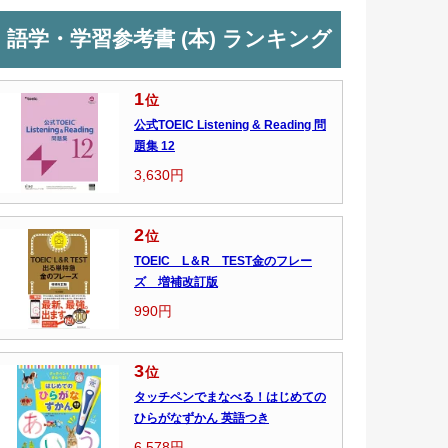
語学・学習参考書 (本) ランキング
1
位
公式TOEIC Listening & Reading 問
題集 12
3,630円
2
位
TOEIC L＆R TEST金のフレー
ズ 増補改訂版
990円
3
位
タッチペンでまなべる！はじめての
ひらがなずかん 英語つき
6,578円