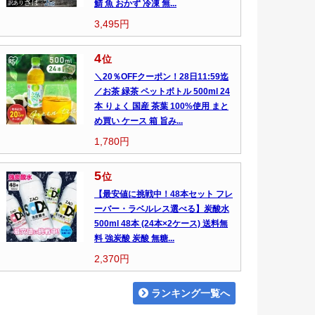
鯖 魚 おかず 冷凍 無...
3,495円
4
位
＼20％OFFクーポン！28日11:59迄
／お茶 緑茶 ペットボトル 500ml 24
本 りょく 国産 茶葉 100%使用 まと
め買い ケース 箱 旨み...
1,780円
5
位
【最安値に挑戦中！48本セット フレ
ーバー・ラベルレス選べる】炭酸水
500ml 48本 (24本×2ケース) 送料無
料 強炭酸 炭酸 無糖...
2,370円
ランキング一覧へ