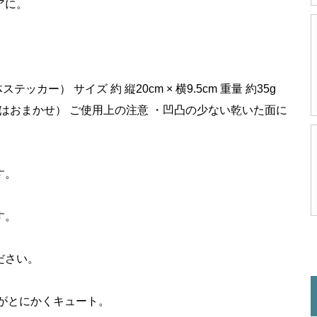
アに。
カー） サイズ 約 縦20cm × 横9.5cm 重量 約35g
インはおまかせ） ご使用上の注意 ・凹凸の少ない乾いた面に
す。
す。
ださい。
がとにかくキュート。