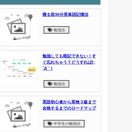
寝る前30分英単語記憶法
勉強法
勉強しても暗記できない！す
ぐ忘れちゃう？どうすれば(;
´Д｀)
勉強法
英語初心者から英検３級まで
合格するまでのロードマップ
中学生の勉強法