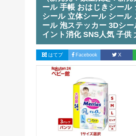
ール 手帳 おはじきシール 
シール 立体シール シール
ール 泡ステッカー 3Dシ
イント消化 SNS人気 子供
はてブ
Facebook
X