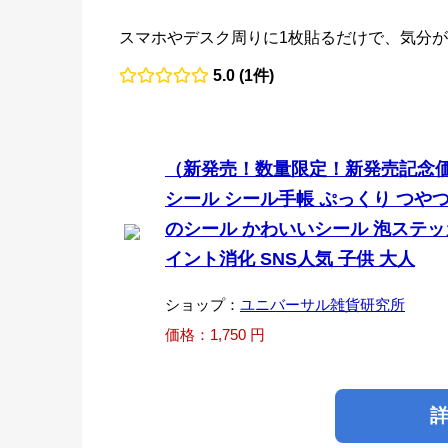
スマホやデスク周りに1枚貼るだけで、気分が
5.0 (1件)
（新発売！数量限定！新発売記念価格
シール シール手帳 ぷっくり つやつ
のシール かわいいシール 泡ステッ
イント消化 SNS人気 子供 大人
ショップ：
ユニバーサル雑貨研究所
価格：1,750 円