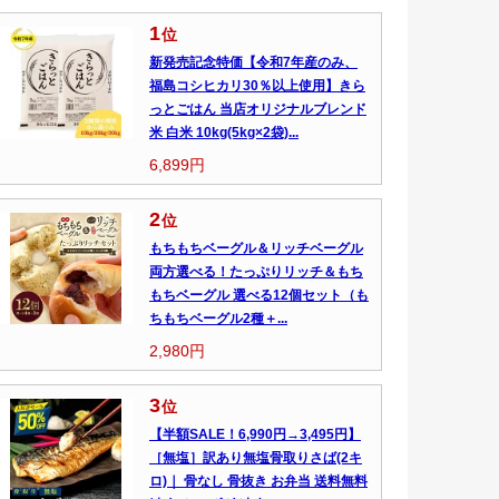
1
位
新発売記念特価【令和7年産のみ、
福島コシヒカリ30％以上使用】きら
っとごはん 当店オリジナルブレンド
米 白米 10kg(5kg×2袋)...
6,899円
2
位
もちもちベーグル＆リッチベーグル
両方選べる！たっぷりリッチ＆もち
もちベーグル 選べる12個セット（も
ちもちベーグル2種＋...
2,980円
3
位
【半額SALE！6,990円→3,495円】
［無塩］訳あり無塩骨取りさば(2キ
ロ)｜ 骨なし 骨抜き お弁当 送料無料