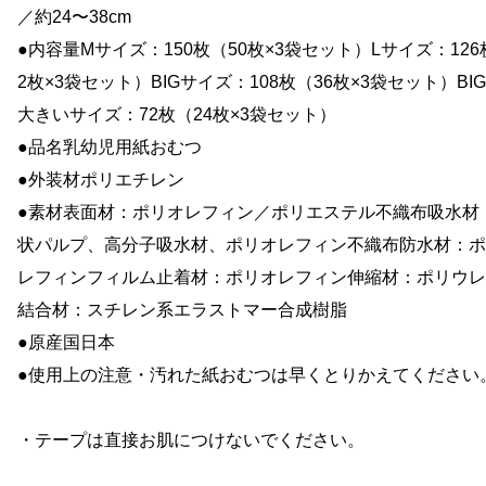
／約24〜38cm
●内容量Mサイズ：150枚（50枚×3袋セット）Lサイズ：126
2枚×3袋セット）BIGサイズ：108枚（36枚×3袋セット）BI
大きいサイズ：72枚（24枚×3袋セット）
●品名乳幼児用紙おむつ
●外装材ポリエチレン
●素材表面材：ポリオレフィン／ポリエステル不織布吸水材
状パルプ、高分子吸水材、ポリオレフィン不織布防水材：ポ
レフィンフィルム止着材：ポリオレフィン伸縮材：ポリウレ
結合材：スチレン系エラストマー合成樹脂
●原産国日本
●使用上の注意・汚れた紙おむつは早くとりかえてください
・テープは直接お肌につけないでください。