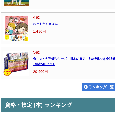
4
位
おともだちえほん
1,430円
5
位
角川まんが学習シリーズ 日本の歴史 5大特典つき全16
+別巻5冊セット
20,900円
ランキング一覧
資格・検定 (本) ランキング