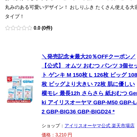
丸みのある可愛いデザイン！ おしりふき たくさん使える大
タイプ！
0.0 (0件)
＼発売記念★最大20％OFFクーポン／
【公式】 オムツ おむつ パンツ 3個セ
ト ゲンキ M 150枚 L 126枚 ビッグ 10
枚 ビッグより大きい 72枚 肌に優しい
横モレ 最長12h さらさら 紙おむつ Ge
ki アイリスオーヤマ GBP-M50 GBP-L
2 GBP-BIG36 GBP-BIGD24 *
ショップ：
アイリスオーヤマ公式 楽天市場店
価格：3,210 円