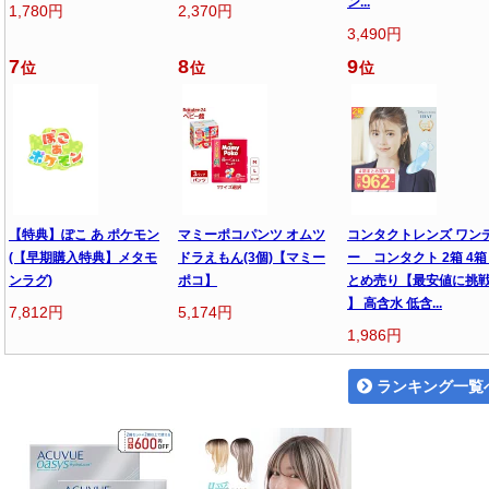
ン...
1,780円
2,370円
3,490円
7
8
9
位
位
位
【特典】ぽこ あ ポケモン
マミーポコパンツ オムツ
コンタクトレンズ ワン
(【早期購入特典】メタモ
ドラえもん(3個)【マミー
ー コンタクト 2箱 4箱
ンラグ)
ポコ】
とめ売り【最安値に挑
】 高含水 低含...
7,812円
5,174円
1,986円
ランキング一覧