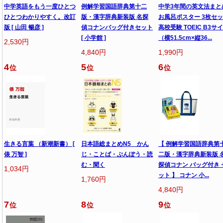
中学英語をもう一度ひとつ
例解学習国語辞典第十二
中学3年間の英文法まと
ひとつわかりやすく。改訂
版・漢字辞典新装版 名探
お風呂ポスター 3枚セ
版 [ 山田 暢彦 ]
偵コナンバッグ付きセット
高校受験 TOEIC B3サ
[ 小学館 ]
（横51.5cm×縦36...
2,530円
4,840円
1,990円
4
5
6
位
位
位
生きる言葉 （新潮新書） [
日本語総まとめN5 かん
【 例解学習国語辞典第
俵 万智 ]
じ・ことば・ぶんぽう・読
二版・漢字辞典新装版 
む・聞く
探偵コナン バッグ付き 
1,034円
ット 】 コナン 小...
1,760円
4,840円
7
8
9
位
位
位