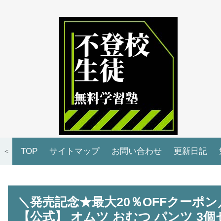
TOP
サイトマップ
お問い合わせ
更新日記
＜
＼発売記念★最大20％OFFクーポン
【公式】 オムツ おむつ パンツ 3個