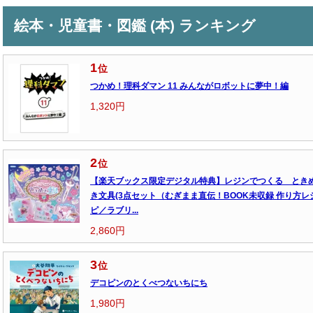
絵本・児童書・図鑑 (本) ランキング
1
位
つかめ！理科ダマン 11 みんながロボットに夢中！編
1,320円
2
位
【楽天ブックス限定デジタル特典】レジンでつくる とき
き文具(3点セット（むぎまま直伝！BOOK未収録 作り方レ
ピ／ラブリ...
2,860円
3
位
デコピンのとくべつないちにち
1,980円