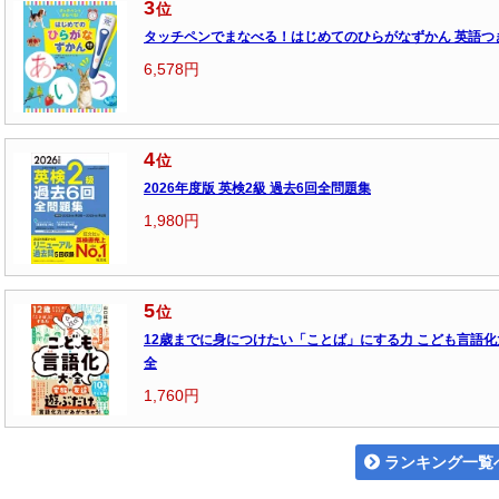
3
位
タッチペンでまなべる！はじめてのひらがなずかん 英語つ
6,578円
4
位
2026年度版 英検2級 過去6回全問題集
1,980円
5
位
12歳までに身につけたい「ことば」にする力 こども言語化
全
1,760円
ランキング一覧