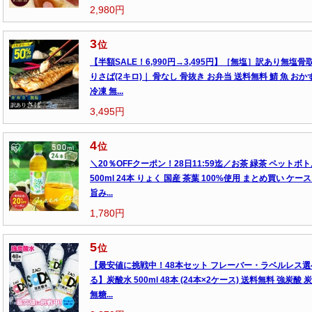
2,980円
3
位
【半額SALE！6,990円→3,495円】［無塩］訳あり無塩骨
りさば(2キロ)｜ 骨なし 骨抜き お弁当 送料無料 鯖 魚 おか
冷凍 無...
3,495円
4
位
＼20％OFFクーポン！28日11:59迄／お茶 緑茶 ペットボ
500ml 24本 りょく 国産 茶葉 100%使用 まとめ買い ケース
旨み...
1,780円
5
位
【最安値に挑戦中！48本セット フレーバー・ラベルレス選
る】炭酸水 500ml 48本 (24本×2ケース) 送料無料 強炭酸 
無糖...