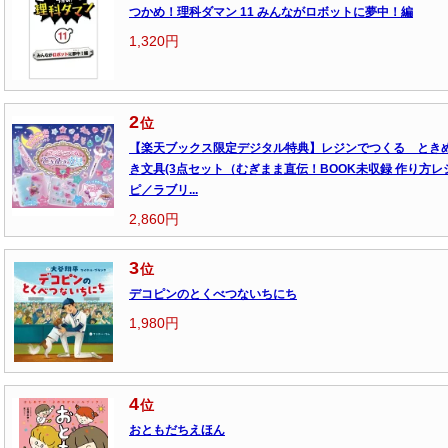
つかめ！理科ダマン 11 みんながロボットに夢中！編
1,320円
2
位
【楽天ブックス限定デジタル特典】レジンでつくる とき
き文具(3点セット（むぎまま直伝！BOOK未収録 作り方レ
ピ／ラブリ...
2,860円
3
位
デコピンのとくべつないちにち
1,980円
4
位
おともだちえほん