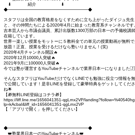
⬇︎ 紹介 ⬇︎
◆━━━━━━━━━━━━━━━━━━━◆
スタフリは全国の教育格差をなくすために立ち上がったダイジュ先生
と、その仲間たちによる2020年4月に始まった教育系チャンネルです
吉本芸人から市議会議員、累計出版数1300万部の日本一の予備校講
在籍しています。
世界一楽しい授業をモットーに５教科全ての単元の授業動画が無料で
放題！正直、授業を受けるだけなら塾いりません！(笑)
2020年4月チャンネル開設🔥
2020年12月10000人突破🔥
2021年9月に100000人突破🔥
今では塾が運営するYouTubeチャンネルで業界日本一になりました🇯
そんなスタフリはYouTubeだけでなくLINEでも勉強に役立つ情報を
で公開しています！是非LINEを登録して豪華特典をゲットしてくだ
ね🌟
【🎁無料LINE登録はコチラ🎁】
https://liff.line.me/1656041351-qgLmx2VP/landing?follow=%40540hg
lp=kAcbaI&liff_id=1656041351-qgLmx2VP
【「アプリで開く」を押してください】
◆━━━━━━━━━━━━━━━━━━━◆
👑塾業界日本一のYouTubeチャンネル👑