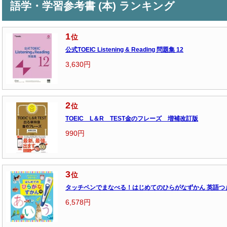
語学・学習参考書 (本) ランキング
1
位
公式TOEIC Listening & Reading 問題集 12
3,630円
2
位
TOEIC L＆R TEST金のフレーズ 増補改訂版
990円
3
位
タッチペンでまなべる！はじめてのひらがなずかん 英語つ
6,578円