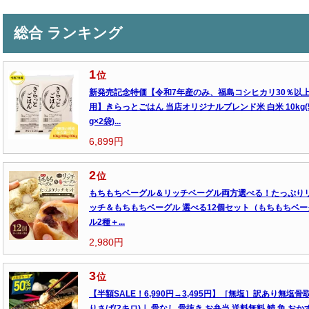
総合 ランキング
1
位
新発売記念特価【令和7年産のみ、福島コシヒカリ30％以
用】きらっとごはん 当店オリジナルブレンド米 白米 10kg(
g×2袋)...
6,899円
2
位
もちもちベーグル＆リッチベーグル両方選べる！たっぷり
ッチ＆もちもちベーグル 選べる12個セット（もちもちベー
ル2種＋...
2,980円
3
位
【半額SALE！6,990円→3,495円】［無塩］訳あり無塩骨
りさば(2キロ)｜ 骨なし 骨抜き お弁当 送料無料 鯖 魚 おか