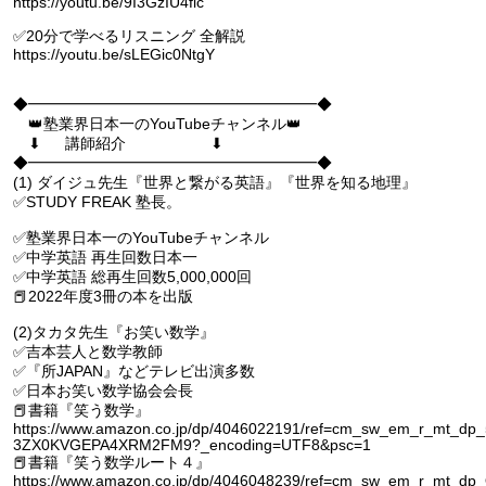
https://youtu.be/9I3GzIU4fic
✅20分で学べるリスニング 全解説
https://youtu.be/sLEGic0NtgY
◆━━━━━━━━━━━━━━━━━━━◆
👑塾業界日本一のYouTubeチャンネル👑
⬇︎ 講師紹介 ⬇︎
◆━━━━━━━━━━━━━━━━━━━◆
(1) ダイジュ先生『世界と繋がる英語』『世界を知る地理』
✅STUDY FREAK 塾長。
✅塾業界日本一のYouTubeチャンネル
✅中学英語 再生回数日本一
✅中学英語 総再生回数5,000,000回
📕2022年度3冊の本を出版
(2)タカタ先生『お笑い数学』
✅吉本芸人と数学教師
✅『所JAPAN』などテレビ出演多数
✅日本お笑い数学協会会長
📕書籍『笑う数学』
https://www.amazon.co.jp/dp/4046022191/ref=cm_sw_em_r_mt_dp
3ZX0KVGEPA4XRM2FM9?_encoding=UTF8&psc=1
📕書籍『笑う数学ルート４』
https://www.amazon.co.jp/dp/4046048239/ref=cm_sw_em_r_mt_dp