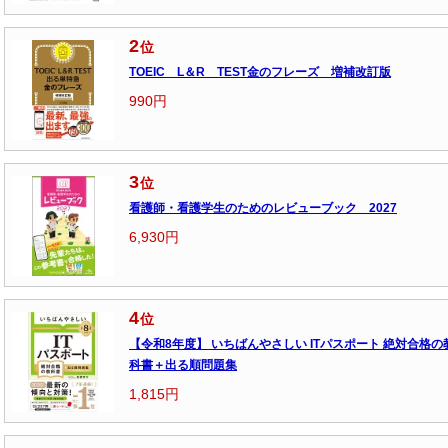
2
位
TOEIC L＆R TEST金のフレーズ 増補改訂版
990円
3
位
看護師・看護学生のためのレビューブック 2027
6,930円
4
位
【令和8年度】 いちばんやさしい ITパスポート 絶対合格の
科書＋出る順問題集
1,815円