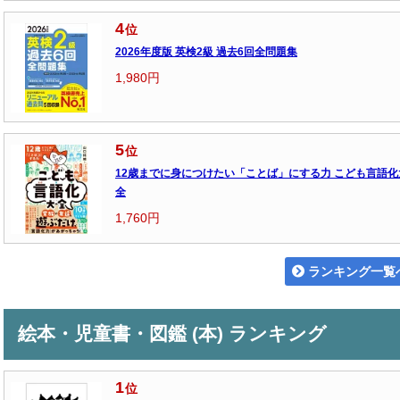
4
位
2026年度版 英検2級 過去6回全問題集
1,980円
5
位
12歳までに身につけたい「ことば」にする力 こども言語化
全
1,760円
ランキング一覧
絵本・児童書・図鑑 (本) ランキング
1
位