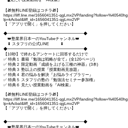
【🎁無料LINE登録はコチラ🎁】
https://liff.line.me/1656041351-qgLmx2VP/landing?follow=%40540hg
lp=kAcbaI&liff_id=1656041351-qgLmx2VP
【「アプリで開く」を押してください】
◆━━━━━━━━━━━━━━━━━━━◆
👑塾業界日本一のYouTubeチャンネル👑
⬇︎ スタフリの公式LINE ⬇︎
◆━━━━━━━━━━━━━━━━━━━◆
【10秒】で終わるアンケートに回答するだけで
✅ 特典１ 書籍『勉強は戦略が全て』(全120ページ)
✅ 特典２ 限定動画『成績を上げる三種の神器』(3本)
✅ 特典３ 塾以上の授業『授業動画見放題』
✅ 特典４ 君の悩みを解決『お悩みライブラリー』
✅ 特典５ スタフリの塾の『勉強法セミナー参加権』
✅ 特典６ 見たい授業動画を『AI検索』
【🎁無料LINE登録はコチラ🎁】
https://liff.line.me/1656041351-qgLmx2VP/landing?follow=%40540hg
lp=kAcbaI&liff_id=1656041351-qgLmx2VP
【「アプリで開く」を押してください】
◆━━━━━━━━━━━━━━━━━━━◆
👑塾業界日本一のYouTubeチャンネル👑