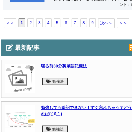
ント：
1
2
3
4
5
6
7
8
9
＜＜
次へ＞
＞＞
最新記事
寝る前30分英単語記憶法
勉強法
勉強しても暗記できない！すぐ忘れちゃう？どう
れば(;´Д｀)
勉強法