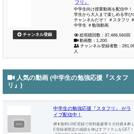
フリ』
中学生向け授業動画を配信中！ 
学生から大人まで楽しめる学び
チャンネルだぞ！ ＃スタフリ 
中学生 ＃勉強動画.
チャンネル登録
総視聴回数：37,486,560回
動画数：1,200
チャンネル登録者数：281,0
人
人気の動画 (中学生の勉強応援『スタフ
リ』)
中学生の勉強応援『スタフリ』 がラ
イブ配信中！
🎁⬇︎無料LINE登録で有料級豪華６大特典⬇︎🎁 L
E登録者限定の成績を伸ばすアイテムをGET！