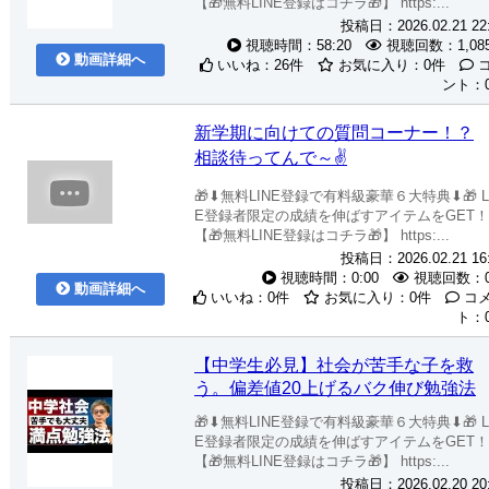
【🎁無料LINE登録はコチラ🎁】 https:...
投稿日：2026.02.21 22
視聴時間：58:20
視聴回数：1,08
動画詳細へ
いいね：26件
お気に入り：0件
ント：
新学期に向けての質問コーナー！？
相談待ってんで～✌
🎁⬇︎無料LINE登録で有料級豪華６大特典⬇︎🎁 L
E登録者限定の成績を伸ばすアイテムをGET！
【🎁無料LINE登録はコチラ🎁】 https:...
投稿日：2026.02.21 16
視聴時間：0:00
視聴回数：
動画詳細へ
いいね：0件
お気に入り：0件
コ
ト：
【中学生必見】社会が苦手な子を救
う。偏差値20上げるバク伸び勉強法
🎁⬇︎無料LINE登録で有料級豪華６大特典⬇︎🎁 L
E登録者限定の成績を伸ばすアイテムをGET！
【🎁無料LINE登録はコチラ🎁】 https:...
投稿日：2026.02.20 20