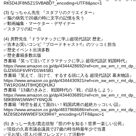
RK5D4JF8N5Z1SVBABD?_encoding=UTF8&psc=1
(3) なっちゃん先生 『スタフリのクリエイター』
✅脳の病気で20歳の時に文字の記憶を失う
✅動画編集・マーケター・デザイナー
✅スタフリの紅一点
(4) 房野先生『ドラマチックに学ぶ超現代語訳 歴史』
✅吉本お笑いコンビ『ブロードキャスト!!』のツッコミ担当
✅歴史イベント出演多数
✅歴史書籍多数出版
📕書籍『笑って泣いてドラマチックに学ぶ 超現代語訳 戦国時代』
https://www.amazon.co.jp/dp/4344428692/ref=cm_sw_em_r_mt_dp
GJZ65GF6VRYD1W4SB1
📕書籍『笑えて、泣けて、するする頭に入る 超現代語訳 幕末物語』
https://www.amazon.co.jp/dp/4344430921/ref=cm_sw_em_r_mt_dp
TW1R2GMJT8HQEQHJKJ
📕書籍『13歳のきみと、戦国時代の「戦」の話をしよう』
https://www.amazon.co.jp/dp/4344036891/ref=cm_sw_em_r_mt_dp
5BKB9W1MWH7Y6NQJ6
📕書籍『時空を超えて面白い！戦国武将の超絶カッコいい話』
https://www.amazon.co.jp/dp/4837968686/ref=cm_sw_em_r_mt_dp
MZ8S824WW9EFSX39R4?_encoding=UTF8&psc=1
(5) きっしー先生/貴志信智『世の中を知る！世界一楽しい公民』
✅現役の久喜市議会議員で27歳の時当時最年少で当選
✅元お笑い芸人/公民フレンズとして活動中