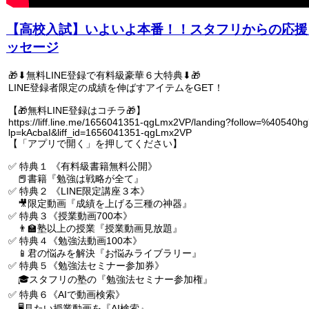
【高校入試】いよいよ本番！！スタフリからの応援
ッセージ
🎁⬇︎無料LINE登録で有料級豪華６大特典⬇︎🎁
LINE登録者限定の成績を伸ばすアイテムをGET！
【🎁無料LINE登録はコチラ🎁】
https://liff.line.me/1656041351-qgLmx2VP/landing?follow=%40540hg
lp=kAcbaI&liff_id=1656041351-qgLmx2VP
【「アプリで開く」を押してください】
✅ 特典１ 《有料級書籍無料公開》
📕書籍『勉強は戦略が全て』
✅ 特典２ 《LINE限定講座３本》
🎥限定動画『成績を上げる三種の神器』
✅ 特典３《授業動画700本》
👨‍🏫塾以上の授業『授業動画見放題』
✅ 特典４《勉強法動画100本》
📱君の悩みを解決『お悩みライブラリー』
✅ 特典５《勉強法セミナー参加券》
🎓スタフリの塾の『勉強法セミナー参加権』
✅ 特典６《AIで動画検索》
🖥見たい授業動画を『AI検索』