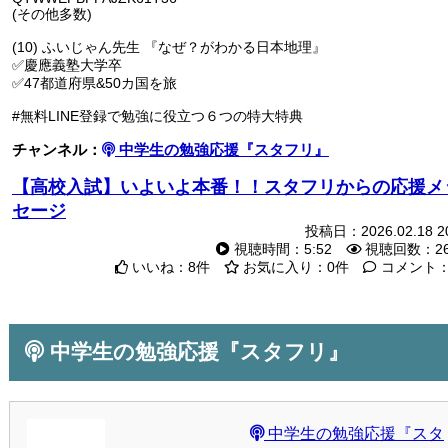
(その他多数)
(10) ふいじゃん先生 『なぜ？がわかる日本地理』
✅慶應義塾大学卒
✅47都道府県&50カ国を旅
#無料LINE登録で勉強に役立つ６つの特大特典
チャンネル：
中学生の勉強応援『スタフリ』
【高校入試】いよいよ本番！！スタフリからの応援メ
セージ
投稿日：2026.02.18 20
視聴時間：5:52
視聴回数：2
いいね：8件
お気に入り：0件
コメント：
中学生の勉強応援『スタフリ』
中学生の勉強応援『スタ