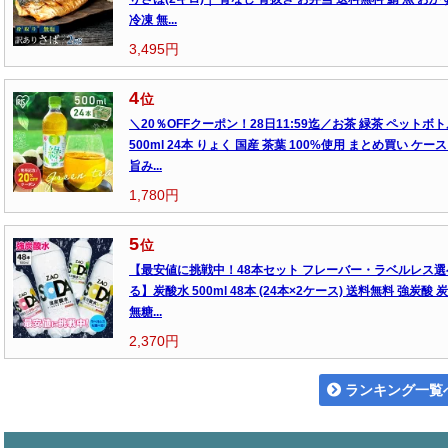
冷凍 無...
3,495円
4
位
＼20％OFFクーポン！28日11:59迄／お茶 緑茶 ペットボ
500ml 24本 りょく 国産 茶葉 100%使用 まとめ買い ケース
旨み...
1,780円
5
位
【最安値に挑戦中！48本セット フレーバー・ラベルレス選
る】炭酸水 500ml 48本 (24本×2ケース) 送料無料 強炭酸 
無糖...
2,370円
ランキング一覧