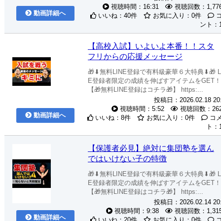
視聴時間：16:31
視聴回数：1,77
動画詳細へ
いいね：40件
お気に入り：0件
ント：
【高校入試】いよいよ本番！！スタ
フリからの応援メッセージ
🎁⬇︎無料LINE登録で有料級豪華６大特典⬇︎🎁 L
E登録者限定の成績を伸ばすアイテムをGET！
【🎁無料LINE登録はコチラ🎁】 https:...
投稿日：2026.02.18 20
視聴時間：5:52
視聴回数：26
動画詳細へ
いいね：8件
お気に入り：0件
コ
ト：
【保護者必見】絶対に集団塾を選ん
ではいけない子の特徴
🎁⬇︎無料LINE登録で有料級豪華６大特典⬇︎🎁 L
E登録者限定の成績を伸ばすアイテムをGET！
【🎁無料LINE登録はコチラ🎁】 https:...
投稿日：2026.02.14 20
視聴時間：9:38
視聴回数：1,31
動画詳細へ
いいね：20件
お気に入り：0件