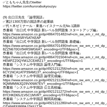
✅ともちゃん先生のtwitter
https://twitter.com/kurorabukyouzyu
(9) 出口汪先生 『論理国語』
✅累計1300万部の国語界の超重鎮
✅代々木ゼミナール・東進ハイスクール元No.1講師
📕書籍『出口式 中学国語 新レベル別問題集 スタートアップ編』
https://www.amazon.co.jp/dp/4864701482/ref=cm_sw_em_r_mt_dp
80EVCN19SRY5ATKEAP
📕書籍『出口式 中学国語 新レベル別問題集 基礎編』
https://www.amazon.co.jp/dp/4864701490/ref=cm_sw_em_r_mt_dp
8ZZN670GV94RSWG6A?_encoding=UTF8&psc=1
📕書籍『出口式 中学国語 新レベル別問題集 標準編』
https://www.amazon.co.jp/dp/4864701504/ref=cm_sw_em_r_mt_dp
HEMPZZ0QYM1ZCEARZ1?_encoding=UTF8&psc=1
📕書籍『システム中学国語 論理入門編』
https://www.amazon.co.jp/dp/4921211256/ref=cm_sw_em_r_mt_dp
6CY1NCA1ATP39AM13?_encoding=UTF8&psc=1
📕書籍『システム中学国語 論理完成編』
https://www.amazon.co.jp/dp/4921211264/ref=cm_sw_em_r_mt_dp
9QMMMWJQ29VXNW7EV?_encoding=UTF8&psc=1
📕書籍『システム中学国語 公立高校編』
https://www.amazon.co.jp/dp/4921211272/ref=cm_sw_em_r_mt_dp
8YCHKD65J1V5C1MVR?_encoding=UTF8&psc=1
📕書籍『システム中学国語 難関高校編』
https://www.amazon.co.jp/dp/4921211280/ref=cm_sw_em_r_mt_dp
QTWWEFBPPAJZK61T36