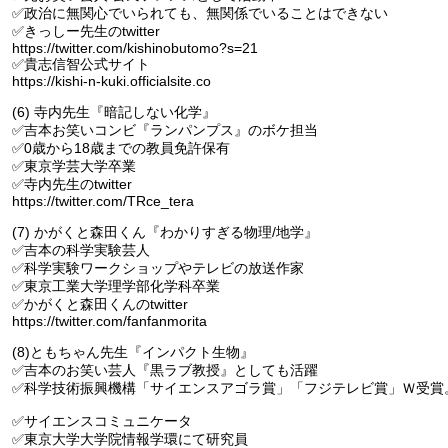
✅政治に無関心でいられても、無関係でいることはできない
✅きっしー先生のtwitter
https://twitter.com/kishinobutomo?s=21
✅貴志信智公式サイト
https://kishi-n-kuki.officialsite.co
(6) 寺内先生『暗記しない化学』
✅吉本お笑いコンビ『ランパンプス』のボケ担当
✅0歳から18歳までの教員免許保有
✅東京学芸大学卒業
✅寺内先生のtwitter
https://twitter.com/TRce_tera
(7) かがくと森田くん『わかりすぎる物理/地学』
✅吉本の科学実験芸人
✅科学実験ワークショップやテレビの放送作家
✅東京工業大学理学部化学科卒業
✅かがくと森田くんのtwitter
https://twitter.com/fanfanmorita
(8)ともちゃん先生『インパクト生物』
✅吉本のお笑い芸人『黒ラブ教授』としても活躍
✅科学技術振興機構「サイエンスアゴラ賞」「フジテレビ賞」Ｗ受賞
✅サイエンスコミュニケータ
✅東京大学大学院情報学環にて研究員