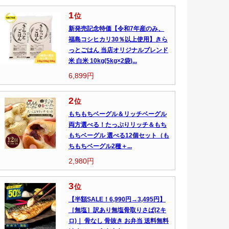
1
位
新発売記念特価【令和7年産のみ、
福島コシヒカリ30％以上使用】きら
っとごはん 当店オリジナルブレンド
米 白米 10kg(5kg×2袋)...
6,899円
2
位
もちもちベーグル＆リッチベーグル
両方選べる！たっぷりリッチ＆もち
もちベーグル 選べる12個セット（も
ちもちベーグル2種＋...
2,980円
3
位
【半額SALE！6,990円→3,495円】
［無塩］訳あり無塩骨取りさば(2キ
ロ)｜ 骨なし 骨抜き お弁当 送料無料