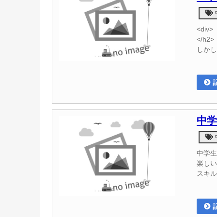
<di
</h
しかし
中
中学生
楽しい
スキル