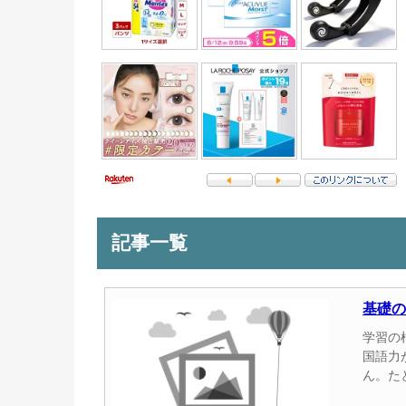
記事一覧
基礎の
学習の
国語力
ん。た