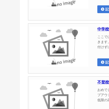
記
中学校
ここで
きます
付けず
記
不登校
おめで
プアウ
低限の