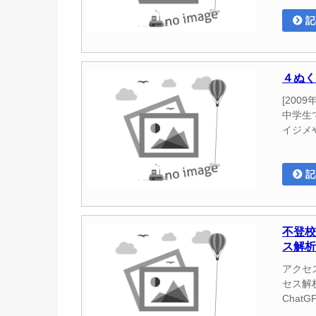
記
４ぬく
[20
中学生
イジメ
記
不登校
ス解析
アクセ
セス解
Chat