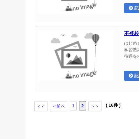
記
不登校
はじめ
学習塾
待遇を
記
( 16件 )
1
2
＜＜
＜前へ
＞＞