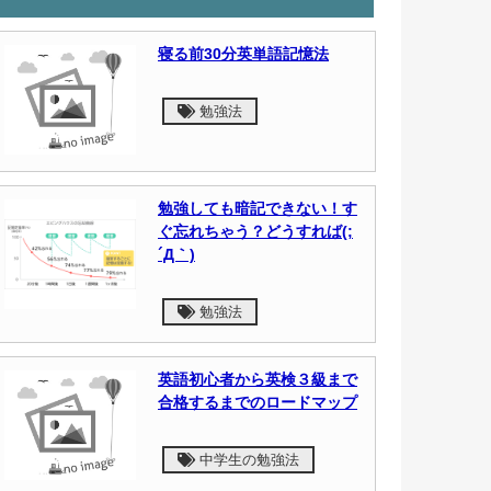
寝る前30分英単語記憶法
勉強法
勉強しても暗記できない！す
ぐ忘れちゃう？どうすれば(;
´Д｀)
勉強法
英語初心者から英検３級まで
合格するまでのロードマップ
中学生の勉強法