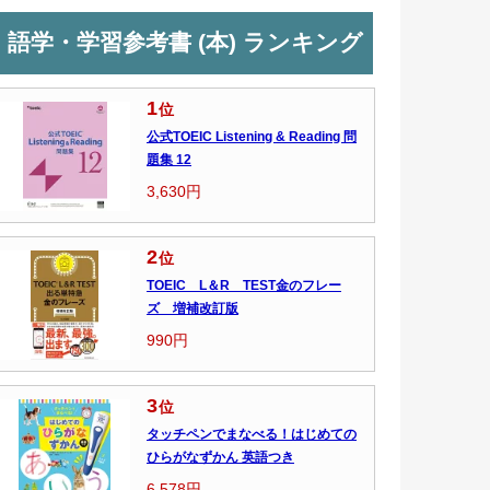
語学・学習参考書 (本) ランキング
1
位
公式TOEIC Listening & Reading 問
題集 12
3,630円
2
位
TOEIC L＆R TEST金のフレー
ズ 増補改訂版
990円
3
位
タッチペンでまなべる！はじめての
ひらがなずかん 英語つき
6,578円