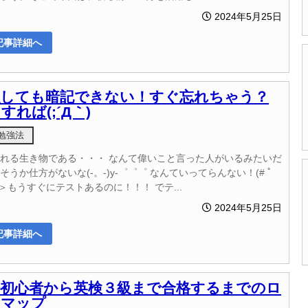
2024年5月25日
記事詳細へ
強しても暗記できない！すぐ忘れちゃう？
すれば(;´Д｀)
勉強法
れる生き物である・・・ なんて偉いこと言った人がいるみたいだ
そうか仕方がないな(-。-)y-゜゜゜ なんていってらんない！(# ﾟ
 ＞＞もうすぐにテストあるのに！！！ でテ...
2024年5月25日
記事詳細へ
語初心者から英検３級まで合格するまでのロ
ドマップ