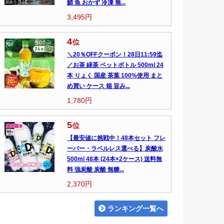
鯖 魚 おかず 冷凍 無...
3,495円
4
位
＼20％OFFクーポン！28日11:59迄
／お茶 緑茶 ペットボトル 500ml 24
本 りょく 国産 茶葉 100%使用 まと
め買い ケース 箱 旨み...
1,780円
5
位
【最安値に挑戦中！48本セット フレ
ーバー・ラベルレス選べる】炭酸水
500ml 48本 (24本×2ケース) 送料無
料 強炭酸 炭酸 無糖...
2,370円
ランキング一覧へ