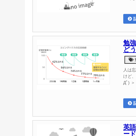
勉
どう
人は忘
けど、
Дﾟ)
英
ー