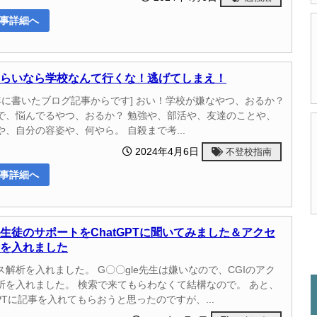
事詳細へ
らいなら学校なんて行くな！逃げてしまえ！
09年に書いたブログ記事からです] おい！学校が嫌なやつ、おるか？
で、悩んでるやつ、おるか？ 勉強や、部活や、友達のことや、
や、自分の容姿や、何やら。 自殺まで考...
2024年4月6日
不登校指南
事詳細へ
生徒のサポートをChatGPTに聞いてみました＆アクセ
を入れました
ス解析を入れました。 G〇〇gle先生は嫌いなので、CGIのアク
析を入れました。 検索で来てもらわなくて結構なので。 あと、
GPTに記事を入れてもらおうと思ったのですが、...