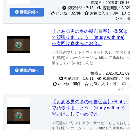
投稿日：2026.01.05 16
視聴時間：7:13
視聴回数：5,32
動画詳細へ
いいね：327件
お気に入り：0件
ント：4
【とある男の冬の朝自習室】~8:50ま
で頑張りましょう！(study with me)
※次回は春休みにお会...
＜問題のプリントアウトサービスもしており
す(無料)＞ ホームページ → https://19ch.tv/ 
業をしているのはこんな...
動画詳細へ
投稿日：2026.01.02 09
視聴時間：1:6:11
視聴回数：4,44
いいね：96件
お気に入り：0件
ント：
【とある男の冬の朝自習室】~8:50ま
で頑張りましょう！(study with me)
※あけましておめでと...
＜問題のプリントアウトサービスもしており
す(無料)＞ ホームページ → https://19ch.tv/ 