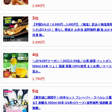
2,980円
3
位
【半額SALE！6,990円→3,495円】［無塩］訳あり無塩骨
りさば(2キロ)｜ 骨なし 骨抜き お弁当 送料無料 鯖 魚 おか
冷凍 無...
3,495円
4
位
＼20％OFFクーポン！28日11:59迄／お茶 緑茶 ペットボ
500ml 24本 りょく 国産 茶葉 100%使用 まとめ買い ケース
旨み...
1,780円
5
位
【最安値に挑戦中！48本セット フレーバー・ラベルレス選
る】炭酸水 500ml 48本 (24本×2ケース) 送料無料 強炭酸 
無糖...