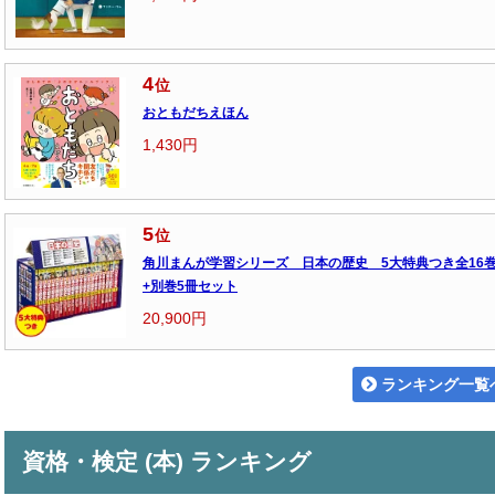
4
位
おともだちえほん
1,430円
5
位
角川まんが学習シリーズ 日本の歴史 5大特典つき全16
+別巻5冊セット
20,900円
ランキング一覧
資格・検定 (本) ランキング