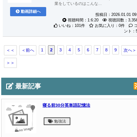
業をしているのはこんな...
動画詳細へ
投稿日：2026.01.01 09
視聴時間：1:6:20
視聴回数：3,35
いいね：101件
お気に入り：0件
ント：
1
2
3
4
5
6
7
8
9
＜＜
＜前へ
次へ＞
＞＞
最新記事
寝る前30分英単語記憶法
勉強法