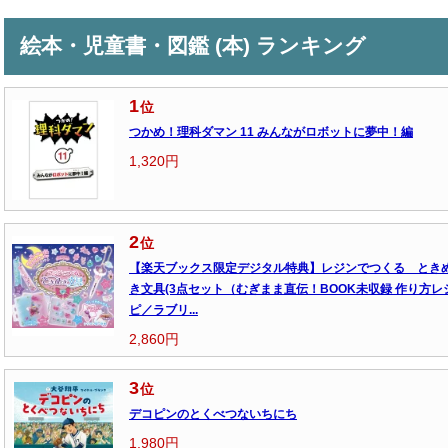
絵本・児童書・図鑑 (本) ランキング
1
位
つかめ！理科ダマン 11 みんながロボットに夢中！編
1,320円
2
位
【楽天ブックス限定デジタル特典】レジンでつくる とき
き文具(3点セット（むぎまま直伝！BOOK未収録 作り方レ
ピ／ラブリ...
2,860円
3
位
デコピンのとくべつないちにち
1,980円