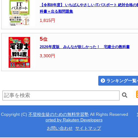
【令和8年度】 いちばんやさしい ITパスポート 絶対合格の
科書＋出る順問題集
1,815円
5
位
2026年度版 みんなが欲しかった！ 宅建士の教科書
3,300円
ランキング一覧
Copyright (C)
不登校生徒のための無料学習塾
All Rights Reserved
orted by Rakuten Developers
お問い合わせ
サイトマップ