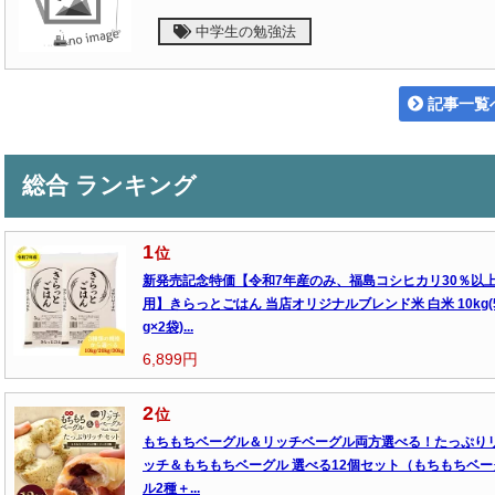
中学生の勉強法
記事一覧
総合 ランキング
1
位
新発売記念特価【令和7年産のみ、福島コシヒカリ30％以
用】きらっとごはん 当店オリジナルブレンド米 白米 10kg(
g×2袋)...
6,899円
2
位
もちもちベーグル＆リッチベーグル両方選べる！たっぷり
ッチ＆もちもちベーグル 選べる12個セット（もちもちベー
ル2種＋...