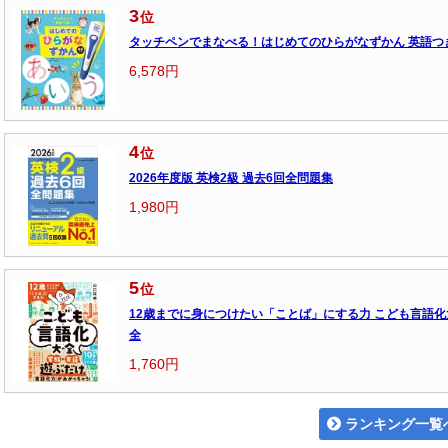
3
位
タッチペンでまなべる！はじめてのひらがなずかん 英語つ
6,578円
4
位
2026年度版 英検2級 過去6回全問題集
1,980円
5
位
12歳までに身につけたい「ことば」にする力 こども言語化
全
1,760円
ランキング一覧