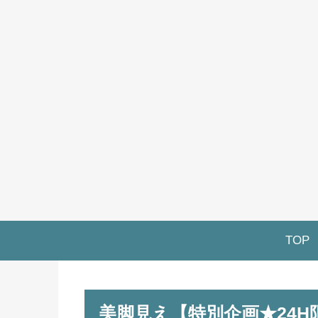
TOP
美脚見え【特別企画★24H限