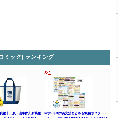
コミック) ランキング
3
位
典第十二版・漢字辞典新装版
中学3年間の英文法まとめ お風呂ポスター 3