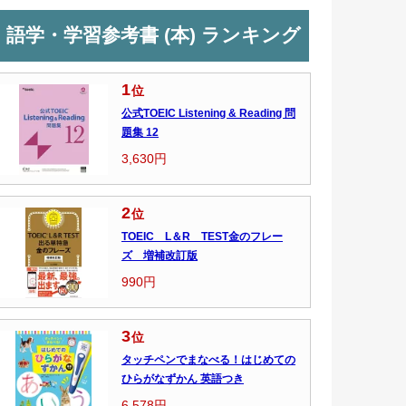
語学・学習参考書 (本) ランキング
1
位
公式TOEIC Listening & Reading 問
題集 12
3,630円
2
位
TOEIC L＆R TEST金のフレー
ズ 増補改訂版
990円
3
位
タッチペンでまなべる！はじめての
ひらがなずかん 英語つき
6,578円