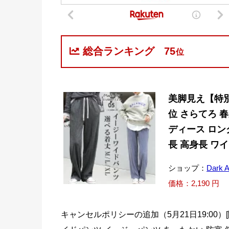
総合ランキング
75
位
美脚見え【特別
位 さらてろ 
ディース ロン
長 高身長 ワ
ショップ：
Dark
価格：2,190 円
キャンセルポリシーの追加（5月21日19:00）