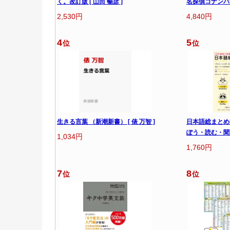
く。改訂版 [ 山田 暢彦 ]
名探偵コナンバッ
2,530円
4,840円
4
5
位
位
生きる言葉 （新潮新書） [ 俵 万智 ]
日本語総まとめ
ぽう・読む・聞
1,034円
1,760円
7
8
位
位