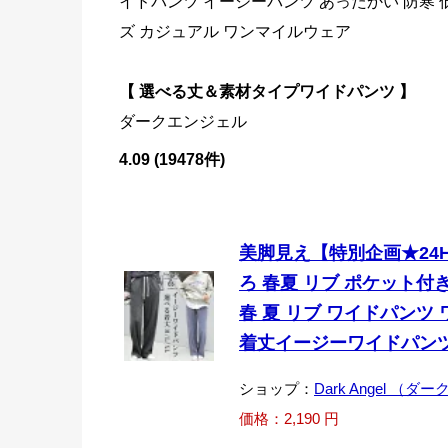
イドパンツ イージーパンツ あったかい 防寒 
ズ カジュアル ワンマイルウェア
【 選べる丈＆素材タイプワイドパンツ 】
ダークエンジェル
4.09 (19478件)
美脚見え【特別企画★24H
ろ 春夏 リブ ポケット付
春 夏 リブ ワイドパンツ
着丈イージーワイドパン
ショップ：
Dark Angel （
価格：2,190 円