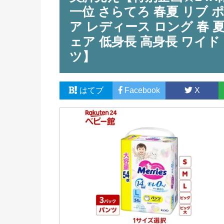
一位 さらてろ 春夏 リブ
ア レディース ロング 春 
ェア 低身長 高身長 ワイ
ツ】
はてブ
Facebook
X