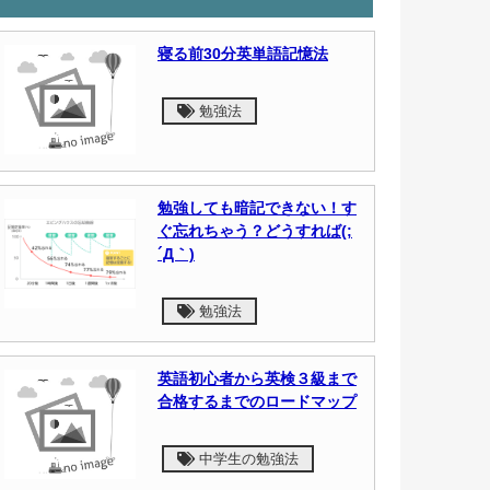
寝る前30分英単語記憶法
勉強法
勉強しても暗記できない！す
ぐ忘れちゃう？どうすれば(;
´Д｀)
勉強法
英語初心者から英検３級まで
合格するまでのロードマップ
中学生の勉強法