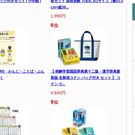
グ付きセット [ 小学館 ]
枚セット 高校受験 TOEIC B3サイズ（横51.5
cm×縦36...
1,990円
6
位
N5 かんじ・ことば・ぶん
【 例解学習国語辞典第十二版・漢字辞典新
く
装版 名探偵コナン バッグ付き セット 】 コ
ナン 小...
4,840円
9
位