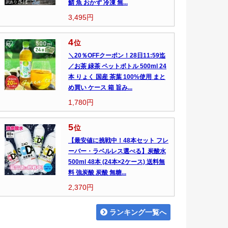
鯖 魚 おかず 冷凍 無...
3,495円
4
位
＼20％OFFクーポン！28日11:59迄
／お茶 緑茶 ペットボトル 500ml 24
本 りょく 国産 茶葉 100%使用 まと
め買い ケース 箱 旨み...
1,780円
5
位
【最安値に挑戦中！48本セット フレ
ーバー・ラベルレス選べる】炭酸水
500ml 48本 (24本×2ケース) 送料無
料 強炭酸 炭酸 無糖...
2,370円
ランキング一覧へ