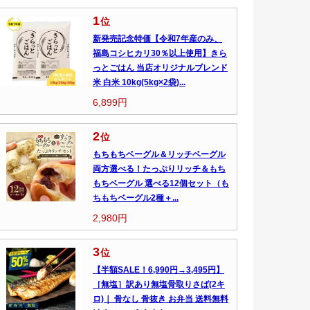
1
位
新発売記念特価【令和7年産のみ、
福島コシヒカリ30％以上使用】きら
っとごはん 当店オリジナルブレンド
米 白米 10kg(5kg×2袋)...
6,899円
2
位
もちもちベーグル＆リッチベーグル
両方選べる！たっぷりリッチ＆もち
もちベーグル 選べる12個セット（も
ちもちベーグル2種＋...
2,980円
3
位
【半額SALE！6,990円→3,495円】
［無塩］訳あり無塩骨取りさば(2キ
ロ)｜ 骨なし 骨抜き お弁当 送料無料